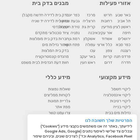
אזורי פעילות
מבנים בדק בית
באר שבע
חריש
מרכז
כפר יונה
בדק בית לדירה חדשה מקבלן
תל אביב
רחובות
הרצליה
גבעת שמואל
בדק בית לדירה יד שניה
ראשון לציון
מודיעין
קרית גת
טירת הכרמל
יעוץ הנדסי
חיפה
אור עקיבא
יבנה
נתניה
ציוד טכנולוגי מתקדם
ירושלים
אשדוד
אשקלון
רמת גן
חברות בדק בית מומלצות
כפר סבא
כלל ארצי
עפולה
פתח תקוה
איתור נזילות מים
רעננה
צפון
עכו
בדק בית המלצות
פרדס חנה
קריות
באר יעקב
מהנדס קונסטרוקציה
חדרה
דרום
ראש העין
חוות דעת הנדסית לבית משפט
מידע מקצועי
מידע כללי
ליקויי חשמל
שאלות נפוצות
ליקויי אינסטלציה
לקוחות ממליצים
ליקויי רטיבות
גלריית תמונות
ליקויי בנייה
מפת אתר
נזילות מים בבית
צרו עמנו קשר
רטיבות וליקויים בבית
מדיניות פרטיות
הפרטיות שלך חשובה לנו
בדיקת גז ראדון
לידיעתך, באתר זה אנו משתמשים בקבצי מידע ("Cookies")
בדיקת קרינה
ובכלים צד שלישי לאיסוף נתונים (Google Ads, Google
בדיקת עובש בדירה
Analytics, Facebook Pixel וכד') לצרכים שונים, וביניהם שיפור