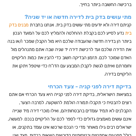
ברכישה החשובה ביותר בחייך.
מתי עושים בדק בית לדירה חדשה או יד שניה?
קניתם דירה ולא יודעים מתי עושים בדק בית. אנחנו בחברת
מבנים בדק
בית
נדע לסייע לכם בקבלת ההחלטה ולהמליץ לכם על המועד הנכון
ביותר הן בדירה חדשה שהעבודה שלכם היא מול הקבלן שמכר ו/או בנה
את הדירה שלכם ועד לרכישת דירה יד שניה שבה אתם מתנהלים מול
האדם שמוכר לכם. תזמון הבדיקה חשוב כדי להבין את כמות הליקויים
וחומרתם ואיתם לגשת לקבלן המבצע עם הדו"ח כדי שיטפל ויתקן את
הליקויים בדירה.
בדיקת דירה לפני קניה - צעד הכרחי
במציאות הישראלית, בדיקת דירה לפני קנייה היא צעד הכרחי אם אתם
רוצים להבטיח כי תקבלו תמורה הולמת להשקעה. למרבה הצער,
הקבלנים לא תמיד עומדים בהבטחותיהם, ואילו מוכרי דירה מיד שנייה
אינם עושים מאמצים גדולים כדי לספר לכם על הליקויים בנכס. למעשה,
ישראלים רבים גילו מאוחר מדי כי הנכס שרכשו אינו עומד בתקנים, או
כולל מפגעים אסתטיים ובטיחותיים הדורשים הוצאות כבדות. מצד שני,