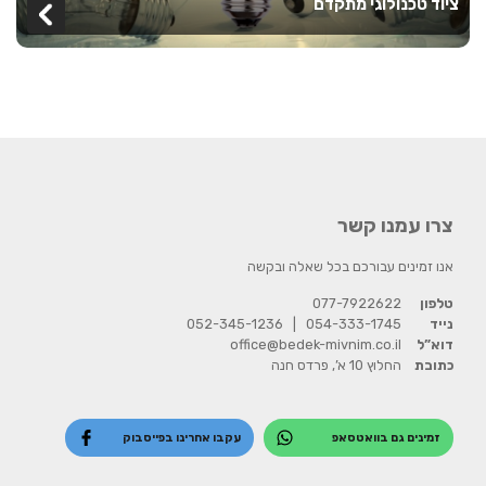
ציוד טכנולוגי מתקדם
צרו עמנו קשר
אנו זמינים עבורכם בכל שאלה ובקשה
טלפון
077-7922622
נייד
054-333-1745
|
052-345-1236
דוא”ל
office@bedek-mivnim.co.il
כתובת
החלוץ 10 א’, פרדס חנה
זמינים גם בוואטסאפ
עקבו אחרינו בפייסבוק