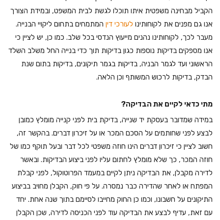
הקביל מבחינה משפטית איתו תוכלו לגשת לבית המשפט, ובמידת הצורך
אנו גם מפנים את לקוחותינו
לעורכי דין
המתמחים בתחום ליקויי הבנייה.
מעבר לכך, לקוחותינו נהנים מייעוץ הנדסי בכל שלב. כמו כן, יש לציין כי
אנו מספקים בדיקות נוספות כגון בדיקות תוך כדי בנייה החל משלב השלד
הראשוני ועד לגמר הבניה, בדיקות בגמר תיקונים, בדיקות בתום שנת
הבדק, בדיקות לרכוש המשותף וכן הלאה.
מתי כדאי לקיים את הבדיקה?
במידה שמדובר בעסקת יד שנייה, בדיקת בית לפני קנייה מומלץ כמובן
לבצע לפני שחותמים על הסכם המכר או על זיכרון דברים. בהקשר זה,
חשוב לציין כי זיכרון דברים הינו חוזה משפטי לכל דבר ובעל תוקף כמו של
חוזה המכר, כך שלא מומלץ לחתום עליו לפני ביצוע הבדיקות. ובאשר
לדירה מקבלן, את הבדיקה ניתן לקיים במעמד הפרוטוקול, לפני קבלת
המפתח או לאחר שהדירה כבר נמסרה. על פי חוק, הקבלן מחויב בביצוע
התיקונים על חשבונו, וכמו כן החוק מחייבו לסיימם בתוך שנה אחת. יחד
עם זאת, עדיף לבצע את הבדיקה עוד לפני הכניסה לדירה, שכן הקבלן