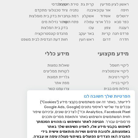
ראשון לציון
מודיעין
קרית גת
טירת הכרמל
יעוץ הנדסי
חיפה
אור עקיבא
יבנה
נתניה
ציוד טכנולוגי מתקדם
ירושלים
אשדוד
אשקלון
רמת גן
חברות בדק בית מומלצות
כפר סבא
כלל ארצי
עפולה
פתח תקוה
איתור נזילות מים
רעננה
צפון
עכו
בדק בית המלצות
פרדס חנה
קריות
באר יעקב
מהנדס קונסטרוקציה
חדרה
דרום
ראש העין
חוות דעת הנדסית לבית משפט
מידע מקצועי
מידע כללי
ליקויי חשמל
שאלות נפוצות
ליקויי אינסטלציה
לקוחות ממליצים
ליקויי רטיבות
גלריית תמונות
ליקויי בנייה
מפת אתר
נזילות מים בבית
צרו עמנו קשר
רטיבות וליקויים בבית
מדיניות פרטיות
הפרטיות שלך חשובה לנו
בדיקת גז ראדון
לידיעתך, באתר זה אנו משתמשים בקבצי מידע ("Cookies")
בדיקת קרינה
ובכלים צד שלישי לאיסוף נתונים (Google Ads, Google
Analytics, Facebook Pixel וכד') לצרכים שונים, וביניהם שיפור
בדיקת עובש בדירה
חווית המשתמשים והשימוש באתר והתאמת מסרים ותכנים
המסלול המשפטי להתמודדות עם
פרסומיים עבורך.
הכניסה לאתר והשימוש בו מהווים הסכמתך
ליקוי בניה
לשימוש בקבצי מידע אלו, לאפיון השימוש שלך באתר
באמצעותם, ולטובת פרסום ושירות מותאמים אישית בידי
החברה ו/או הצדדים הפועלים בשיתוף פעולה עימה או עבורה
,