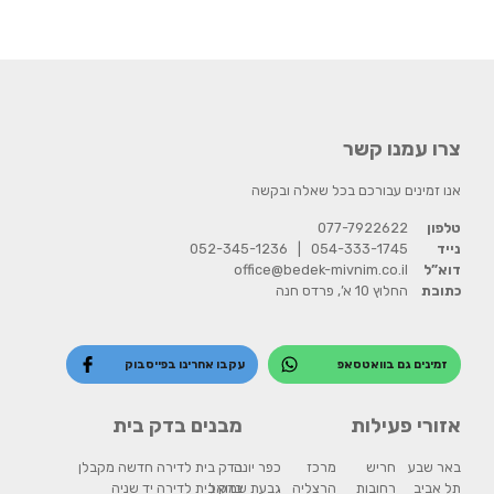
צרו עמנו קשר
אנו זמינים עבורכם בכל שאלה ובקשה
טלפון
077-7922622
נייד
054-333-1745
|
052-345-1236
דוא”ל
office@bedek-mivnim.co.il
כתובת
החלוץ 10 א’, פרדס חנה
זמינים גם בוואטסאפ
עקבו אחרינו בפייסבוק
אזורי פעילות
מבנים בדק בית
באר שבע
חריש
מרכז
כפר יונה
בדק בית לדירה חדשה מקבלן
תל אביב
רחובות
הרצליה
גבעת שמואל
בדק בית לדירה יד שניה