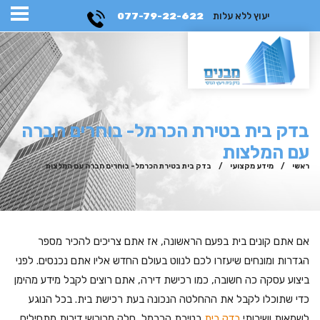
יעוץ ללא עלות
077-79-22-622
בדק בית בטירת הכרמל- בוחרים חברה
עם המלצות
ראשי
/
מידע מקצועי
/
בדק בית בטירת הכרמל- בוחרים חברה עם המלצות
אם אתם קונים בית בפעם הראשונה, אז אתם צריכים להכיר מספר
הגדרות ומונחים שיעזרו לכם לנווט בעולם החדש אליו אתם נכנסים. לפני
ביצוע עסקה כה חשובה, כמו רכישת דירה, אתם רוצים לקבל מידע מהימן
כדי שתוכלו לקבל את ההחלטה הנכונה בעת רכישת בית. בכל הנוגע
לשמאות ושירותי
בדק בית
בטירת הכרמל, חלק מרוכשי דירות מתחילים