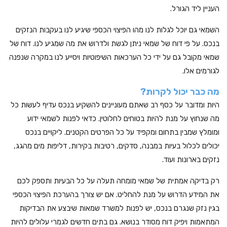
העניין ליד הגורל.
השמאי גם יוכל לגלות לנו מהו הפיצוי הכספי שיגיע לנו בעקבות הנזקים
בנכס. על פי דוח של שמאי ניתן לגשת ולדרוש את מה שמגיע לנו. דוח של
שמאי מקובל גם על ידי כל הערכאות השיפוטיות ויסייע לנו במקרה שנפנה
לגורמים אלו.
מה כבר יכול לקרות?
היות ומדובר על כסף רב שאתם מעוניינים להשקיע בנכס עדיף לעשות כל
מה שנחוץ על מנת להיות בטוחים לחלוטין. כדאי לפנות לשמאי ידוע
ומומלץ שמבין בתחום ומקפיד על כל הפרטים הקטנים. ליקויים בנכס
יכולים לכלול בעיות במבנה, סדקים, רטיבות בקירות, דליפות מים מהגג,
נזקים בארונות ועוד.
רק בדיקה אמתית של שמאי מומחה תעלה על כל הבעיות ותספק לכם
את המידע הדרוש על מנת להחליט. אם יש צורך בהערכת הפיצוי הכספי
בגין נזק שנגרם בנכס, יש לפנות למשרד שמאות שיבצע את הבדיקות
המתאמות ויפיק דוח מסודר בנושא. גם בתים חדשים לגמרי עלולים להיות