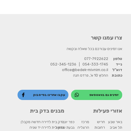
צרו עמנו קשר
אנו זמינים עבורכם בכל שאלה ובקשה
טלפון
077-7922622
נייד
054-333-1745
|
052-345-1236
דוא”ל
office@bedek-mivnim.co.il
כתובת
החלוץ 10 א’, פרדס חנה
זמינים גם בוואטסאפ
עקבו אחרינו בפייסבוק
אזורי פעילות
מבנים בדק בית
באר שבע
חריש
מרכז
כפר יונה
בדק בית לדירה חדשה מקבלן
תל אביב
רחובות
הרצליה
גבעת שמואל
בדק בית לדירה יד שניה