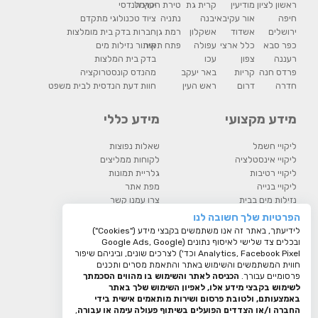
ראשון לציון
מודיעין
קרית גת
טירת הכרמל
יעוץ הנדסי
חיפה
אור עקיבא
יבנה
נתניה
ציוד טכנולוגי מתקדם
ירושלים
אשדוד
אשקלון
רמת גן
חברות בדק בית מומלצות
כפר סבא
כלל ארצי
עפולה
פתח תקוה
איתור נזילות מים
רעננה
צפון
עכו
בדק בית המלצות
פרדס חנה
קריות
באר יעקב
מהנדס קונסטרוקציה
חדרה
דרום
ראש העין
חוות דעת הנדסית לבית משפט
מידע מקצועי
מידע כללי
ליקויי חשמל
שאלות נפוצות
ליקויי אינסטלציה
לקוחות ממליצים
ליקויי רטיבות
גלריית תמונות
ליקויי בנייה
מפת אתר
נזילות מים בבית
צרו עמנו קשר
רטיבות וליקויים בבית
מדיניות פרטיות
הפרטיות שלך חשובה לנו
בדיקת גז ראדון
לידיעתך, באתר זה אנו משתמשים בקבצי מידע ("Cookies")
בדיקת קרינה
ובכלים צד שלישי לאיסוף נתונים (Google Ads, Google
בדיקת עובש בדירה
Analytics, Facebook Pixel וכד') לצרכים שונים, וביניהם שיפור
חווית המשתמשים והשימוש באתר והתאמת מסרים ותכנים
המסלול המשפטי להתמודדות עם
פרסומיים עבורך.
הכניסה לאתר והשימוש בו מהווים הסכמתך
ליקוי בניה
לשימוש בקבצי מידע אלו, לאפיון השימוש שלך באתר
באמצעותם, ולטובת פרסום ושירות מותאמים אישית בידי
החברה ו/או הצדדים הפועלים בשיתוף פעולה עימה או עבורה
,