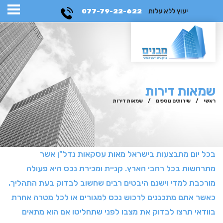
יעוץ ללא עלות
077-79-22-622
שמאות דירות
ראשי
/
שירותים נוספים
/
שמאות דירות
בכל יום מתבצעות בישראל מאות עסקאות נדל"ן אשר
מתרחשות בכל רחבי הארץ. קניית ומכירת נכס היא פעולה
מורכבת למדי וישנם היבטים רבים שחשוב לבדוק בעת התהליך.
כאשר אתם מתכננים לרכוש נכס למגורים או לכל מטרה אחרת
בוודאי תרצו לבדוק את מצבו לפני שתחליטו אם הוא מתאים